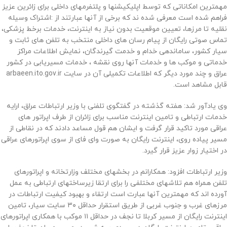
مهمترین امکاناتی که توسط اپلیکیشنها و پلتفرمهای داخلی برای زائرین عزیز
فراهم شده است معرفی شده ند که برخی از آنها عبارتند از :اشتراک وسیله
نقلیه تا مرزها، تعیین موقعیت بدون نیاز به اینترنت، خدمات برخط پزشکی،
تماس صوتی رایگان از پیام رسان های داخلی منتخب به تلفن های ثابت و
سیار کشور، ساماندهی خدام و خدمت گیرندگان، نمایش اطلاعات مراکز
خدماتی و موکب ها و خدمات آنها روی نقشه ، خدمات مسیریابی در کشور
عراق و چند مورد دیگر که اطلاعات تکمیلی آن در سایت arbaeen.ito.gov.ir
قابل مشاهد است.
وی یادآور شد: هفته گذشته در گفتگوی تلفنی با وزیر ارتباطات عراق، ارایه
خدمات ارتباطی و تامین اینترنت مناسب برای زائران از طرف اپراتور های
عراقی مورد تاکید قرار گرفت و ایشان هم قول مساعد دادند که در نقاطی از
مسیر پیاده روی، اینترنت رایگان به صورت وای فای از سوی اپراتورهای عراقی
در اختیار زوار عزیز قرار گیرد.
وزیر ارتباطات افزود: همکارانم در بخشهای مختلف وزارتخانه و اپراتورهای
تلفن همراه هم تلاشهای مختلفی را برای ارتقا زیرساختهای ارتباطی به عمل
آورده اند که مهمترین آنها عبارت است ارتقاء و بهبود کیفیت ارتباطات در
مرزهای غرب و جنوب غربی از طریق استقرار حداقل ۳۰ سایت سیار، تامین
اینترنت رایگان از مسیر کربلا تا نجف در حداقل ۱۱ موکب با همکاری اپراتورهای