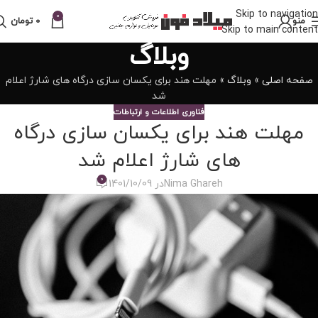
Skip to navigation
0
منو
0
تومان
Skip to main content
وبلاگ
صفحه اصلی
»
وبلاگ
»
مهلت هند برای یکسان سازی درگاه های شارژ اعلام
شد
فناوری اطلاعات و ارتباطات
مهلت هند برای یکسان سازی درگاه
های شارژ اعلام شد
0
Nima Ghareh
در 1401/10/09