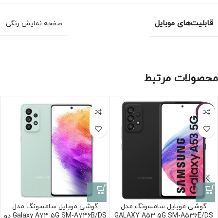
قابلیت‌های موبایل
صفحه نمایش رنگی
محصولات مرتبط
-2%
گوشی موبایل سامسونگ مدل
گوشی موبایل سامسونگ مدل
GALAXY A53 5G SM-A536E/DS
Galaxy A73 5G SM-A736B/DS دو