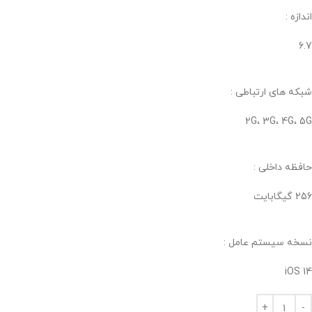
اندازه :
6.7
شبکه های ارتباطی :
2G، 3G، 4G، 5G
حافظه داخلی :
256 گیگابایت
نسخه سیستم عامل :
iOS 14